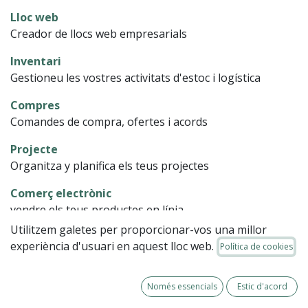
Lloc web
Creador de llocs web empresarials
Inventari
Gestioneu les vostres activitats d'estoc i logística
Compres
Comandes de compra, ofertes i acords
Projecte
Organitza y planifica els teus projectes
Comerç electrònic
vendre els teus productes en línia
Utilitzem galetes per proporcionar-vos una millor
Màrqueting per correu
experiència d'usuari en aquest lloc web.
Política de cookies
Dissenyar, enviar i gestionar correus electrònics
Despeses
Només essencials
Estic d'acord
Presentar, validar i refacturar despeses dels empleats