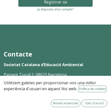
Registrar-se
Ja disposeu d'un compte?
Contacte
Societat Catalana d’Educació Ambiental
Passeig Turull 2, 08023 Barcelona
Utilitzem galetes per proporcionar-vos una millor
93 213 39 45
experiència d'usuari en aquest lloc web.
Política de cookies
Només essencials
Estic d'acord