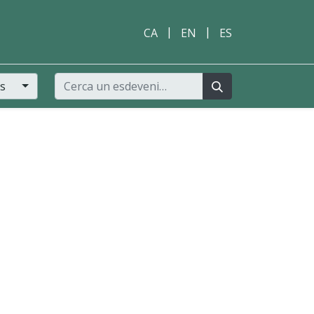
|
|
CA
EN
ES
rs